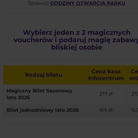
Sprawdź
GODZINY OTWARCIA PARKU
Wybierz jeden z 2 magicznych
voucherów i podaruj magię zabaw
bliskiej osobie
Cena kasa
C
Rodzaj biletu
Infocentrum
on
Magiczny Bilet Sezonowy
219 zł
219
1
lato 2026
Bilet jednodniowy lato 2026
169 zł
169
2