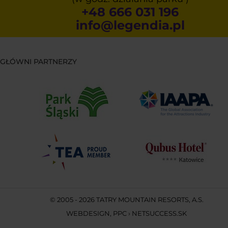
+48 666 031 196
info@legendia.pl
GŁÓWNI PARTNERZY
© 2005 - 2026 TATRY MOUNTAIN RESORTS, A.S.
WEBDESIGN
,
PPC
›
NETSUCCESS.SK