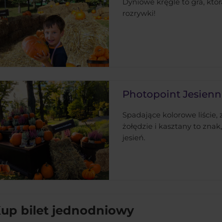
Dyniowe kręgle to gra, kt
rozrywki!
Photopoint Jesien
Spadające kolorowe liście,
żołędzie i kasztany to znak
jesień.
up bilet jednodniowy