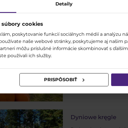
Detaily
zrób zdjęcie wśród snopków 
magią naszej niezwykłej fa
 súbory cookies
lám, poskytovanie funkcií sociálnych médií a analýzu 
 používate naše webové stránky, poskytujeme aj našim p
o partneri môžu príslušné informácie skombinovať s ďalšími
Photopoint Dyniow
ste používali ich služby.
Poczuj dziecięcą radość bu
dyni i snopków siana.
PRISPÔSOBIŤ
Dyniowe kręgle