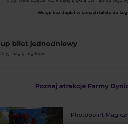
oryginalne zdjęcia, które będą piękną pamiątką z tego w
Wstęp bez dopłat w ramach biletu do Lege
up bilet jednodniowy
dkryj magię Legendii
Poznaj atrakcje Farmy Dyni
Photopoint Magicz
Poczuj farmerski klimat! W