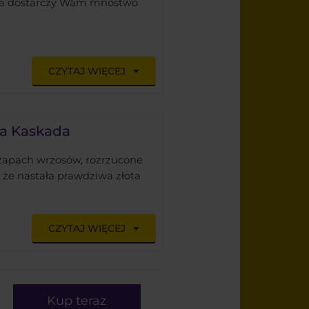
óra dostarczy Wam mnóstwo
CZYTAJ WIĘCEJ
na Kaskada
 zapach wrzosów, rozrzucone
, że nastała prawdziwa złota
CZYTAJ WIĘCEJ
Kup teraz