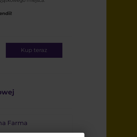
yjątkowego miejsca.
ndii!
Kup teraz
owej
na Farma
skocz do stylowego autka i