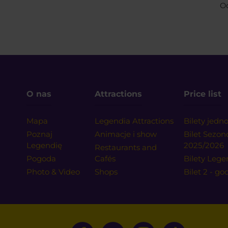
O
O nas
Attractions
Price list
Mapa
Legendia Attractions
Bilety jed
Poznaj
Animacje i show
Bilet Sezo
Legendię
2025/2026
Restaurants and
Pogoda
Cafés
Bilety Lege
Photo & Video
Shops
Bilet 2 - go