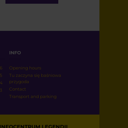
INFO
6
Opening hours
5
Tu zaczyna się baśniowa
przygoda
24
Contact
3
Transport and parking
INFOCENTRUM LEGENDII