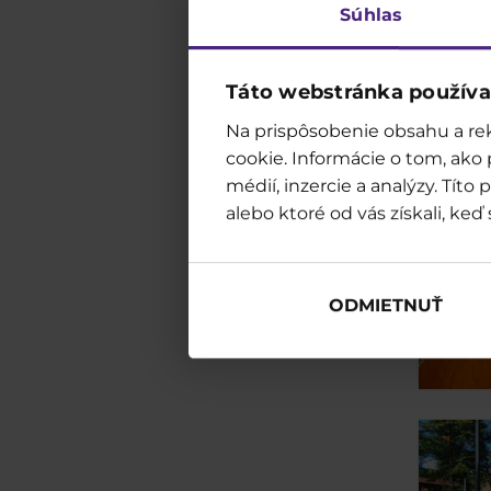
Súhlas
Táto webstránka používa
Na prispôsobenie obsahu a rek
cookie. Informácie o tom, ako
médií, inzercie a analýzy. Tít
alebo ktoré od vás získali, keď 
ODMIETNUŤ