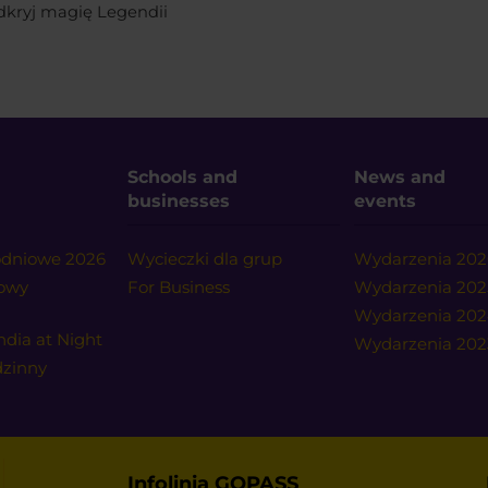
dkryj magię Legendii
Schools and
News and
businesses
events
nodniowe 2026
Wycieczki dla grup
Wydarzenia 202
nowy
For Business
Wydarzenia 202
Wydarzenia 20
ndia at Night
Wydarzenia 202
dzinny
Infolinia GOPASS