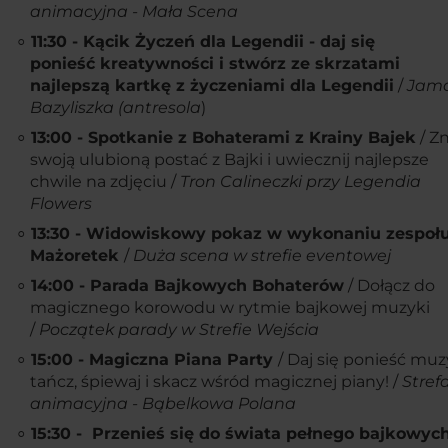
animacyjna - Mała Scena
11:30 - Kącik Życzeń dla Legendii - daj się
ponieść kreatywności i stwórz ze skrzatami
najlepszą kartkę z życzeniami dla Legendii
/
Jam
Bazyliszka (antresola
)
13:00 - Spotkanie z Bohaterami z Krainy Bajek
/ Z
swoją ulubioną postać z Bajki i uwiecznij najlepsze
chwile na zdjęciu /
Tron Calineczki przy Legendia
Flowers
13:30 - Widowiskowy pokaz w wykonaniu zespoł
Mażoretek
/
Duża scena w strefie eventowej
14:00 - Parada Bajkowych Bohaterów
/ Dołącz do
magicznego korowodu w rytmie bajkowej muzyki
/
Początek parady w Strefie Wejścia
15:00 - Magiczna Piana Party
/ Daj się ponieść muz
tańcz, śpiewaj i skacz wśród magicznej piany! /
Stref
animacyjna - Bąbelkowa Polana
15:30 - Przenieś się do świata pełnego bajkowyc