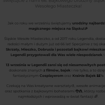
Świętujcie z nami 66. Bajkowego Urodziny Śląsk
Wesołego Miasteczka!
Jak co roku we wrześniu świętujemy
urodziny najbardz
magicznego miejsca na Śląsku!
🎉
Śląskie Wesołe Miasteczko, a od 2017 roku Legendia, dost
radości małym i dużym już od 66 lat! Specjalnie z tej oka
Skrzaty, Mieszko, Dobrusia i pozostali bajkowi mieszk
Legendii przygotowali dla Was wiele niespodzianek
.
13 września w Legendii zaroi się od niesamowitych pos
doskonale znanych
z filmów, bajek
i nie tylko, a to dzię
fantastycznym
Cosplayerom
oraz
Krainie Bajek
🏰🦄
Czekają na Was kreatywne warsztaty🎨, wesołe animacje 🤹
oraz spotkania z bajkowymi bohaterami 🐉👸, którzy rozb
najmłodszych i wprowadzą w świat fantazji 🌈.