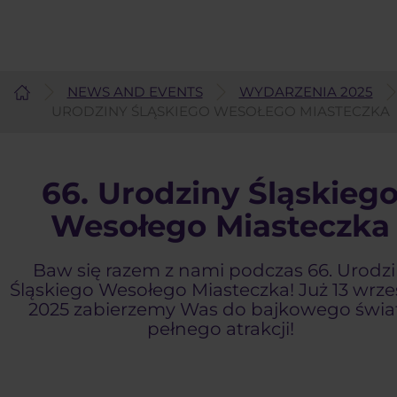
NEWS AND EVENTS
WYDARZENIA 2025
English
URODZINY ŚLĄSKIEGO WESOŁEGO MIASTECZKA
66. Urodziny Śląskieg
Wesołego Miasteczka
Baw się razem z nami podczas 66. Urodz
Śląskiego Wesołego Miasteczka! Już 13 wrze
2025 zabierzemy Was do bajkowego świa
pełnego atrakcji!