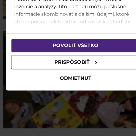
inzercie a analýzy. Títo partneri môžu príslušné
informácie skombinovať s ďalšími údajmi, ktoré
ste im poskytli alebo ktoré od vás získali, keď ste
používali ich služby.
POVOLIŤ VŠETKO
PRISPÔSOBIŤ
ODMIETNUŤ