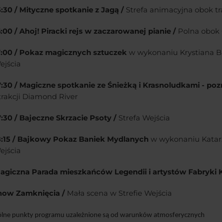
15:30 / Mityczne spotkanie z Jagą /
Strefa animacyjna obok t
6:00 / Ahoj! Piracki rejs w zaczarowanej pianie /
Polna obo
17:00 / Pokaz magicznych sztuczek
w wykonaniu Krystiana B
ejścia
17:30 / Magiczne spotkanie ze Śnieżką i Krasnoludkami - poz
trakcji Diamond River
17:30 / Bajeczne Skrzacie Psoty /
Strefa Wejścia
18:15 / Bajkowy Pokaz Baniek Mydlanych
w wykonaniu Katar
ejścia
Magiczna Parada mieszkańców Legendii i artystów Fabryki 
Show Zamknięcia /
Mała scena w Strefie Wejścia
ólne punkty programu uzależnione są od warunków atmosferycznych