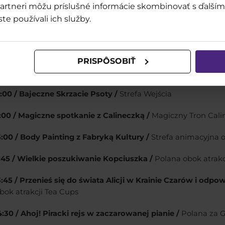
o partneri môžu príslušné informácie skombinovať s ďalšími
Program animacji 03.06.2
ste používali ich služby.
3 czerwca świętujemy Dzień Dzie
PRISPÔSOBIŤ
:00 /
Show Otwarcia /
Mała scena w Strefie Wejścia
11:00 / Bajeczne Skrzacie Psoty /
Strefa Wejścia
12:00 / Magiczne spotkanie z Calineczką /
Magiczny Tron Calin
15:00 / Body Painting z Fabryką Kultury /
Strefa animacyjna 
12:45 / Wielkie poszukiwanie Kopciuszka /
Polana obok atrakc
13:45 / Przenieś się do świata Alicji w Krainie Czarów i odp
bok atrakcji Tea Cups
4:30 / Ahoj! Piracki rejs w zaczarowanej pianie /
Polana za