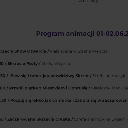
zabawy
Program animacji 01-02.06.
Skrzacie Show Otwarcia /
Mała scena w Strefie Wejścia
:30 / Skrzacie Psoty /
Strefa Wejścia
3:30 / Baw się i tańcz jak prawidziwy Skrzat /
Strefa animacyjn
3:00 / Przybij piątkę z Mieszkiem i Dobrusią /
Magiczny Tron Cali
4:30 / Poczuj się lekko jak chmurka i zanurz się w zaczarowan
5:45 / Zaczarowana Skrzacia Chusta /
Strefa animacyjna Dream F