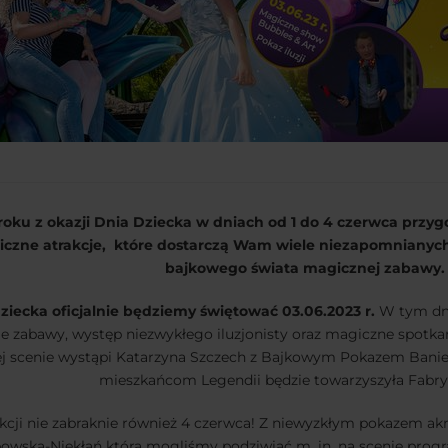
oku z okazji Dnia Dziecka w dniach od 1 do 4 czerwca przy
czne atrakcje,
które dostarczą Wam wiele niezapomnianych
bajkowego świata magicznej zabawy
iecka oficjalnie będziemy świętować 03.06.2023 r.
W tym dni
ie zabawy, występ niezwykłego iluzjonisty oraz magiczne spotka
ej scenie wystąpi Katarzyna Szczech z Bajkowym Pokazem Baniek
mieszkańcom Legendii będzie towarzyszyła Fabry
kcji nie zabraknie również 4 czerwca! Z niewyzkłym pokazem a
ipowska-Niekłań którą mogliśmy podziwiać m. in. na scenie pro