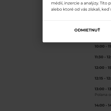
médií, inzercie a analýzy. Tít
alebo ktoré od vás získali, keď 
ODMIETNUŤ
9:45 - 10
10:00 - 
11:30 - 
12:00 - 
12:15 - 
13:00 - 
Polana o
14:00 - 1