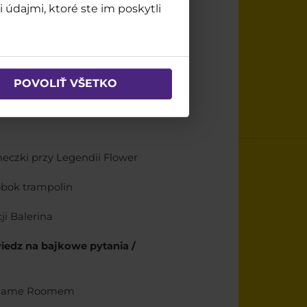
 údajmi, ktoré ste im poskytli
023
cka!
POVOLIŤ VŠETKO
eczki przy Legendii Flower
obok trampolin
ji Balerina
owiedz na bajkowe pytania /
 Game Roomem