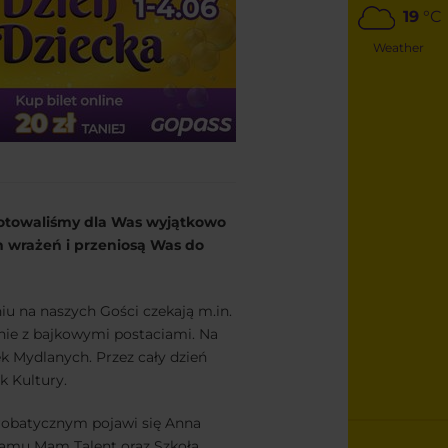
19
°C
Weather
gotowaliśmy dla Was wyjątkowo
 wrażeń i przeniosą Was do
.
u na naszych Gości czekają m.in.
nie z bajkowymi postaciami. Na
 Mydlanych. Przez cały dzień
k Kultury.
krobatycznym pojawi się Anna
gramu Mam Talent oraz Szkoła