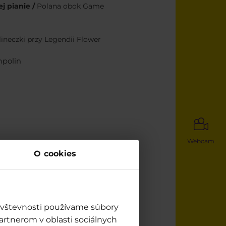
j pianie /
Polana obok Game
ineczki przy Legendii Flower
mpolin
Webcam
O cookies
návštevnosti používame súbory
artnerom v oblasti sociálnych