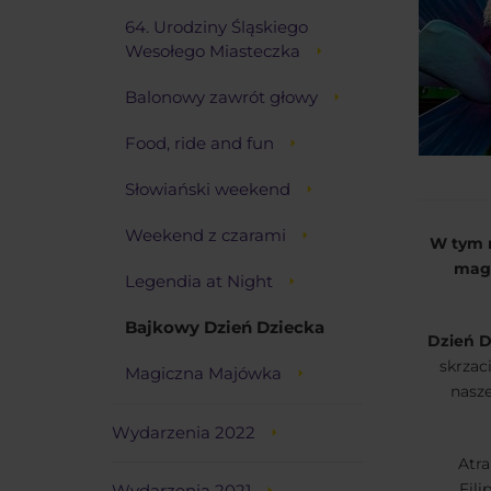
64. Urodziny Śląskiego
Wesołego Miasteczka
Balonowy zawrót głowy
Food, ride and fun
Słowiański weekend
Weekend z czarami
W tym r
magi
Legendia at Night
Bajkowy Dzień Dziecka
Dzień Dz
skrzac
Magiczna Majówka
nasz
Wydarzenia 2022
Atra
Fil
Wydarzenia 2021