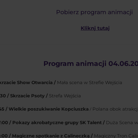
Pobierz program animacji
Kliknj tutaj
Program animacji 04.06.2
krzacie Show Otwarcia /
Mała scena w Strefie Wejścia
1:30 / Skrzacie Psoty /
Strefa Wejścia
:45 /
Wielkie poszukiwanie Kopciuszka
Polana obok atrakcj
/
17:00 / Pokazy akrobatyczne grupy SK Talent /
Duża Scena w 
13:00 / Magiczne spotkanie z Calineczką /
Magiczny Tron Cali