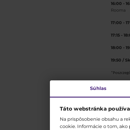
16:00 - 1
Rooma
17:00 - 1
17:15 - 1
18:00 - 1
19:50 / 
*Poszczeg
Súhlas
Táto webstránka používa
Na prispôsobenie obsahu a rek
cookie. Informácie o tom, ako