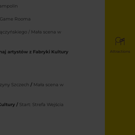
rampolin
k Game Rooma
ączyńskiego / Mała scena w
Attractions
naj artystów z Fabryki Kultury
zyny Szczech
/
Mała scena w
Kultury /
Start: Strefa Wejścia