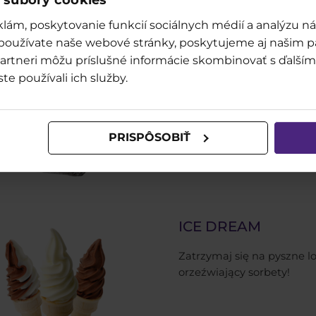
 súbory cookies
również pierogi, mintaja
takich jak kluski, frytki, czy
lám, poskytovanie funkcií sociálnych médií a analýzu 
 používate naše webové stránky, poskytujeme aj našim p
o partneri môžu príslušné informácie skombinovať s ďalšími
BABA JAGA CHIPS
ste používali ich služby.
Chrupiące nachosy z sose
sosem, kebab w tortlli s
domku Baby Jagi, zadowo
PRISPÔSOBIŤ
ICE DREAM
Zatrzymaj się na pyszne lo
orzeźwiający sorbety!