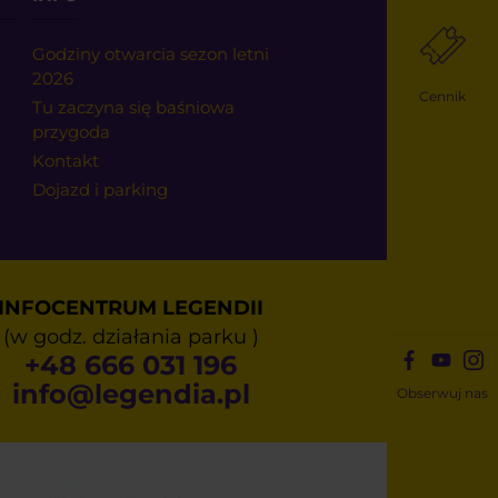
Godziny otwarcia sezon letni
2026
Cennik
Tu zaczyna się baśniowa
przygoda
Kontakt
Dojazd i parking
INFOCENTRUM LEGENDII
(w godz. działania parku )
+48 666 031 196
info@legendia.pl
Obserwuj nas