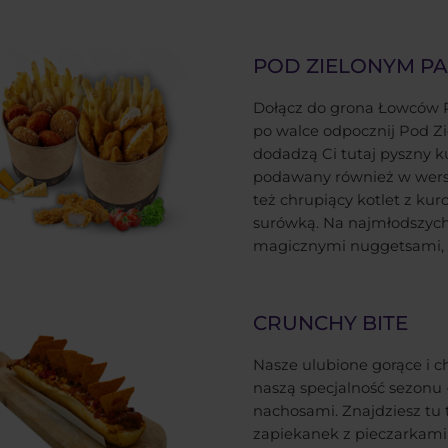
POD ZIELONYM P
Dołącz do grona Łowców P
po walce odpocznij Pod Z
dodadzą Ci tutaj pyszny k
podawany również w wers
też chrupiący kotlet z ku
surówką. Na najmłodszych
magicznymi nuggetsami, 
CRUNCHY BITE
Nasze ulubione gorące i c
naszą specjalność sezonu
nachosami. Znajdziesz tu 
zapiekanek z pieczarkami,