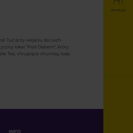
Atrakcje
a! Tuż przy wejściu do Lech
tyczny lokal "Pod Dębem", który
le Tea, chrupiące churrosy, lody
INFO