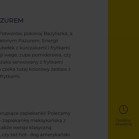
AZUREM
otworów, pokonaj Bazyliszka, a
ielonym Pazurem. Energii
ubełek z kurczakami i frytkami
ji wege, zupa pomidorowa, czy
rczaka serwowany z frytkami
 czeka tutaj kolorowy zestaw z
frytkami.
hrupiące zapiekanki! Polecamy
 - zapiekankę meksykańską z
Godziny
otwarcia
także wersje klasyczną
 czy też hot- dog amerykański.