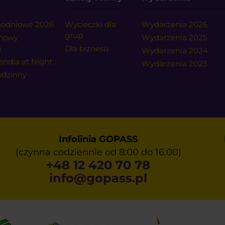
dnodniowe 2026
Wycieczki dla
Wydarzenia 2026
grup
onowy
Wydarzenia 2025
6
Dla biznesu
Wydarzenia 2024
endia at Night
Wydarzenia 2023
godzinny
Infolinia GOPASS
(czynna codziennie od 8:00 do 16:00)
+48 12 420 70 78
info@gopass.pl