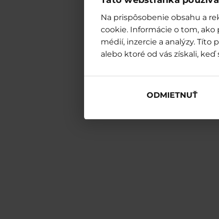
Táto webstránka používa
Na prispôsobenie obsahu a rek
cookie. Informácie o tom, ako
médií, inzercie a analýzy. Tít
alebo ktoré od vás získali, keď 
ODMIETNUŤ