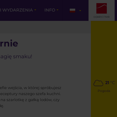
I WYDARZENIA
INFO
ODKRYJ TMR
rnie
magię smaku!
21
°C
efie wejścia, w której spróbujesz
Pogoda
eceptury naszego szefa kuchni.
na szarlotkę z gałką lodów, czy
ę.