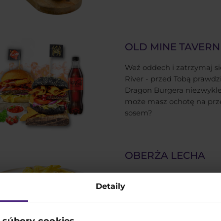
OLD MINE TAVERN
Weź oddech i zatrzymaj s
River - przed Tobą prawdzi
Dragon Burgera niezwykle
może masz ochotę na przek
sosem?
OBERŻA LECHA
Obiad w grodzie legendar
Detaily
Legendii! W naszej Oberży
klasycznych dań kuchni pol
schabowy, pulpety w sosie