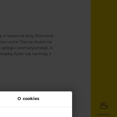
ię w tawernie przy Diamond
wa uczta! Daj się skusić na
 sytego i aromatycznego. A
ąskę frytki lub nachosy z
nego Lecha? To możliwe tylko w
O cookies
 skosztujesz pysznych,
skiej, takich jak kotlet
 mięsnym. W ofercie znajdziesz
Kamery