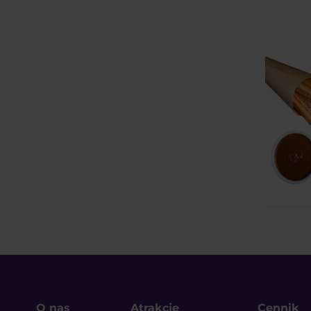
O nas
Atrakcje
Cennik