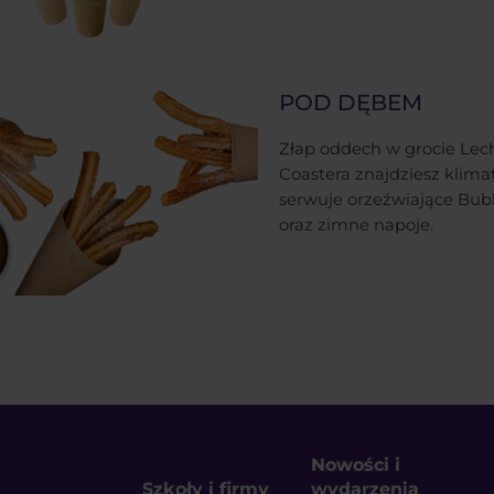
POD DĘBEM
Złap oddech w grocie Lech
Coastera znajdziesz klima
serwuje orzeźwiające Bubb
oraz zimne napoje.
Nowości i
Szkoły i firmy
wydarzenia