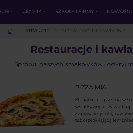
KCJE
CENNIK
SZKOŁY I FIRMY
NOWOŚCI 
ATRAKCJE
RESTAURACJE I KAWIARNIE
Restauracje i kawia
Spróbuj naszych smakołyków i odkryj 
PIZZA MIA
Klimatyczna pizzeria w str
wyjątkowej pizzy według r
Zapraszamy tutaj również 
też orzeźwiającą lemoniad