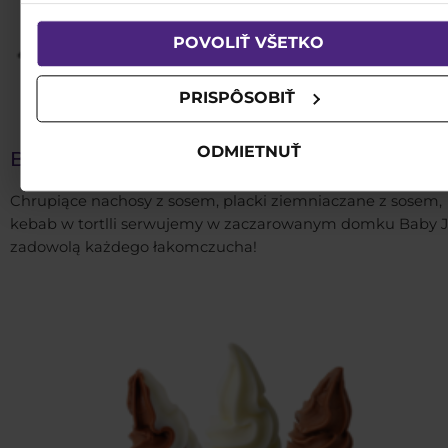
POVOLIŤ VŠETKO
PRISPÔSOBIŤ
ODMIETNUŤ
BABA JAGA CHIPS
Chrupiące nachosy z sosem, placki ziemniaczane z sosem,
kebab w tortlli serwujemy w zaczarowanym domku Baby J
zadowolą każdego łakomczucha!