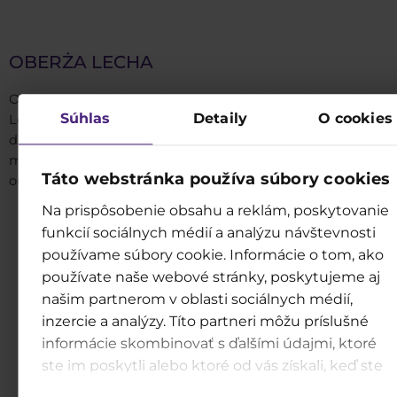
OBERŻA LECHA
Obiad w grodzie legendarnego Lecha? To możliwe tylko w
Súhlas
Detaily
O cookies
Legendii! W naszej Oberży skosztujesz pysznych, klasyczn
dań kuchni polskiej, takich jak kotlet schabowy, pulpety w 
mięsnym. W ofercie znajdziesz również pierogi, mintaja, z
Táto webstránka používa súbory cookies
oraz mnóstwo dodatków takich jak kluski, frytki, czy sałatki.
Na prispôsobenie obsahu a reklám, poskytovanie
funkcií sociálnych médií a analýzu návštevnosti
používame súbory cookie. Informácie o tom, ako
používate naše webové stránky, poskytujeme aj
našim partnerom v oblasti sociálnych médií,
inzercie a analýzy. Títo partneri môžu príslušné
informácie skombinovať s ďalšími údajmi, ktoré
ste im poskytli alebo ktoré od vás získali, keď ste
používali ich služby.