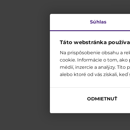
Súhlas
Wzd
Táto webstránka používa
Na prispôsobenie obsahu a rek
cookie. Informácie o tom, ako
médií, inzercie a analýzy. Tít
alebo ktoré od vás získali, keď 
ODMIETNUŤ