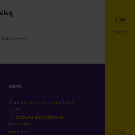
jską
Atrakcje
e Miasteczk
o"
INFO
Godziny otwarcia sezon letni
2026
Tu zaczyna się baśniowa
przygoda
Kontakt