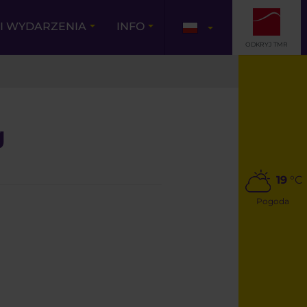
I WYDARZENIA
INFO
ODKRYJ TMR
g
19
°C
Pogoda