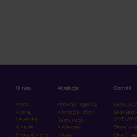
O nas
Atrakcje
Cennik
Mapa
Atrakcje Legendii
Bilety je
Poznaj
Animacje i show
Bilet Sez
Legendię
2025/202
Restauracje i
Pogoda
kawiarnie
Bilety Leg
Photo & Video
Sklepy
Bilet 2 - 