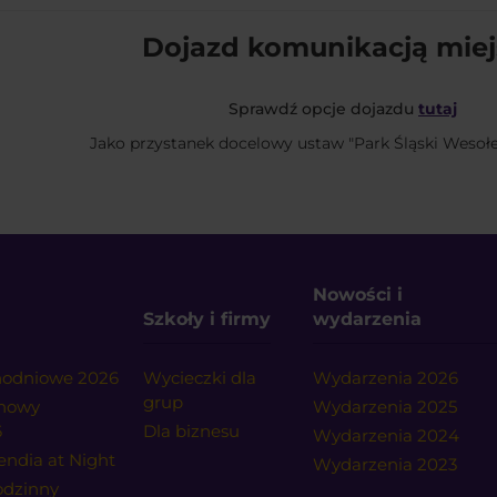
Dojazd komunikacją mie
Sprawdź opcje dojazdu
tutaj
Jako przystanek docelowy ustaw "Park Śląski Wesoł
Nowości i
Szkoły i firmy
wydarzenia
dnodniowe 2026
Wycieczki dla
Wydarzenia 2026
grup
onowy
Wydarzenia 2025
6
Dla biznesu
Wydarzenia 2024
endia at Night
Wydarzenia 2023
godzinny