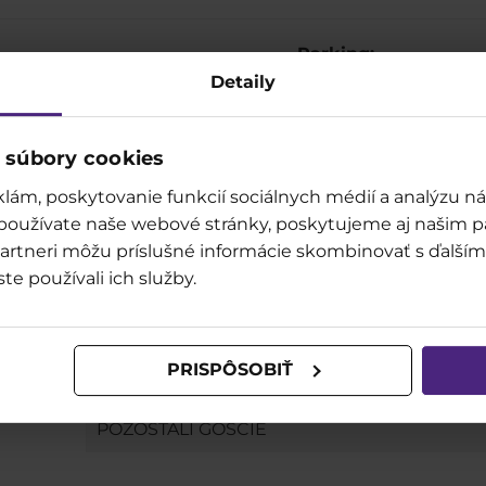
Parking:
Detaily
łuż
ul. Złotej
funkcjonuje parking dla gości Legendii 
Sprawdź regulamin parkingu
 súbory cookies
lám, poskytovanie funkcií sociálnych médií a analýzu 
 používate naše webové stránky, poskytujeme aj našim p
PARKING
o partneri môžu príslušné informácie skombinovať s ďalšími
ste používali ich služby.
CENNIK
GOŚCIE LEGENDII
PRISPÔSOBIŤ
GOŚCIE POSIADAJĄCY BILET SEZONOWY 20
POZOSTALI GOŚCIE