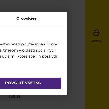
O cookies
na około 400 samochodów.
Kamery
návštevnosti používame súbory
artnerom v oblasti sociálnych
 údajmi, ktoré ste im poskytli
20 zł
POVOLIŤ VŠETKO
26
10 zł
159 zł