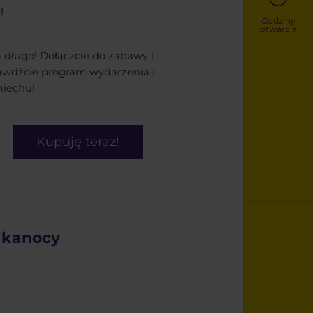
ą
Godziny
i
otwarcia
na długo! Dołączcie do zabawy i
rawdźcie program wydarzenia i
miechu!
Kupuję teraz!
lkanocy