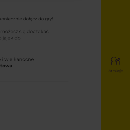
koniecznie dołącz do gry!
 możesz się doczekać
 jajek do
 i wielkanocne
ntowa
Atrakcje