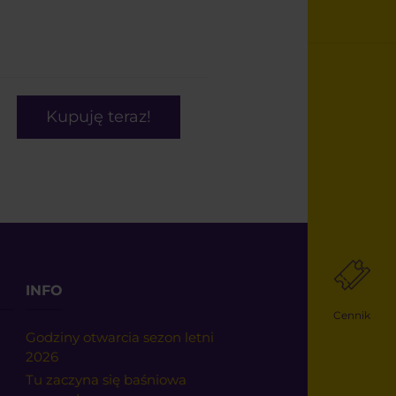
Kupuję teraz!
INFO
Cennik
Godziny otwarcia sezon letni
2026
Tu zaczyna się baśniowa