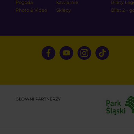
Pogoda
kawiarnie
Bilety Leg
Photo & Video
Sklepy
Bilet 2 - 
GŁÓWNI PARTNERZY