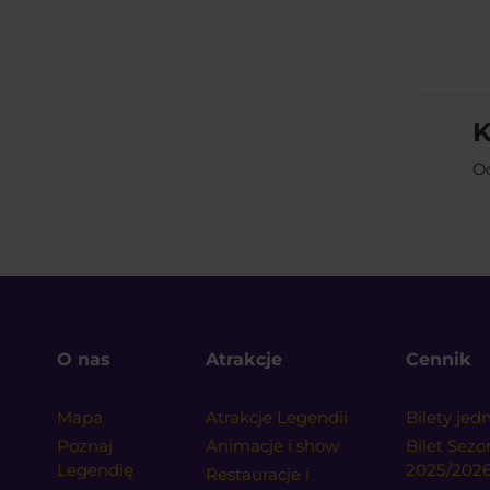
K
Od
O nas
Atrakcje
Cennik
Mapa
Atrakcje Legendii
Bilety je
Poznaj
Animacje i show
Bilet Sez
Legendię
2025/202
Restauracje i