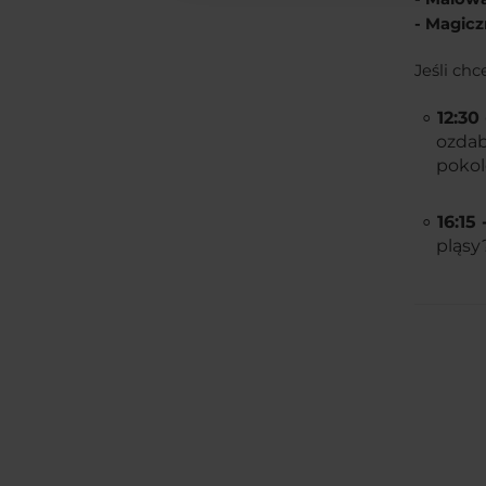
- Magic
Jeśli ch
12:30
ozdab
pokol
16:15
pląsy