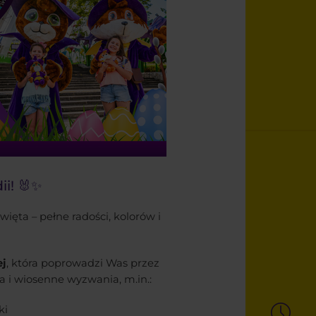
i! 🐰✨
ęta – pełne radości, kolorów i
ej
, która poprowadzi Was przez
 i wiosenne wyzwania, m.in.:
ki