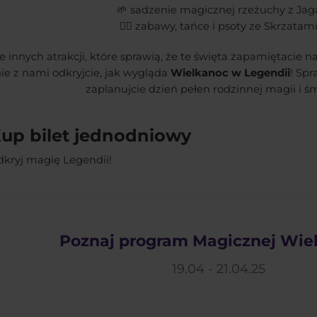
🌱 sadzenie magicznej rzeżuchy z Jag
🧚‍♀️ zabawy, tańce i psoty ze Skrzatam
le innych atrakcji, które sprawią, że te święta zapamiętacie 
ie z nami odkryjcie, jak wygląda
Wielkanoc w Legendii
! Sp
zaplanujcie dzień pełen rodzinnej magii i ś
up bilet jednodniowy
kryj magię Legendii!
Poznaj program Magicznej Wie
19.04 - 21.04.25