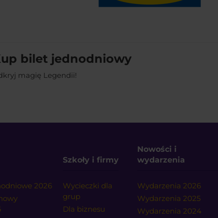
up bilet jednodniowy
kryj magię Legendii!
Nowości i
Szkoły i firmy
wydarzenia
dnodniowe 2026
Wycieczki dla
Wydarzenia 2026
grup
onowy
Wydarzenia 2025
6
Dla biznesu
Wydarzenia 2024