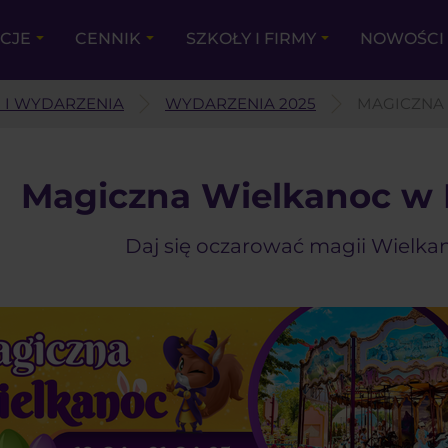
KCJE
CENNIK
SZKOŁY I FIRMY
NOWOŚCI 
 I WYDARZENIA
WYDARZENIA 2025
MAGICZNA 
Magiczna Wielkanoc w 
Daj się oczarować magii Wielka