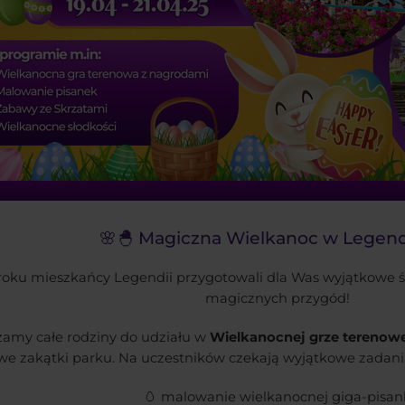
🌸🐣 Magiczna Wielkanoc w Legendi
oku mieszkańcy Legendii przygotowali dla Was wyjątkowe świ
magicznych przygód!
zamy całe rodziny do udziału w
Wielkanocnej grze terenow
we zakątki parku. Na uczestników czekają wyjątkowe zadania
🥚 malowanie wielkanocnej giga-pisan