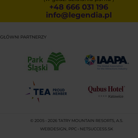
+48 666 031 196
info@legendia.pl
GŁÓWNI PARTNERZY
© 2005 - 2026 TATRY MOUNTAIN RESORTS, A.S.
WEBDESIGN
,
PPC
›
NETSUCCESS.SK