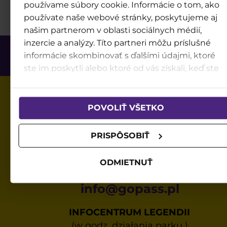
používame súbory cookie. Informácie o tom, ako
používate naše webové stránky, poskytujeme aj
našim partnerom v oblasti sociálnych médií,
inzercie a analýzy. Títo partneri môžu príslušné
informácie skombinovať s ďalšími údajmi, ktoré
ste im poskytli alebo ktoré od vás získali, keď ste
používali ich služby.
POVOLIŤ VŠETKO
PRISPÔSOBIŤ
Infolinia GOPASS
(czynna codziennie od 8:00 do 16:00)
ODMIETNUŤ
+48 12 420 70 78
info@gopass.pl
INFOCENTRUM LEGENDII
(w godz. działania parku )