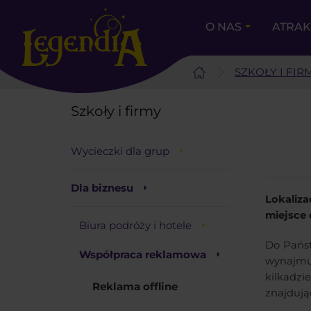
O NAS
ATRA
SZKOŁY I FIR
Szkoły i firmy
Wycieczki dla grup
Dla biznesu
Lokaliza
miejsce 
Biura podróży i hotele
Do Państ
Współpraca reklamowa
wynajmu
kilkadz
Reklama offline
znajdują