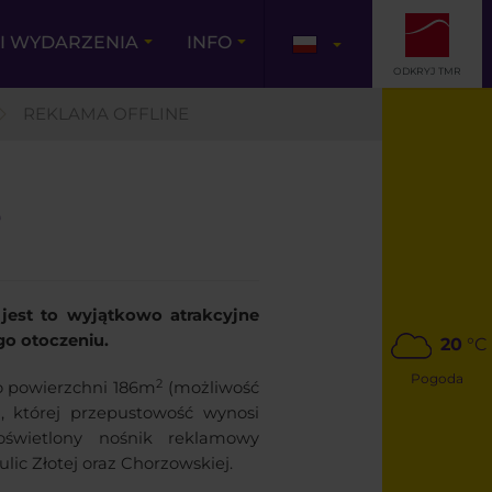
I WYDARZENIA
INFO
ODKRYJ TMR
REKLAMA OFFLINE
e
 jest to wyjątkowo atrakcyjne
ego otoczeniu.
20
°C
Pogoda
2
o powierzchni 186m
(możliwość
j, której przepustowość wynosi
 oświetlony nośnik reklamowy
lic Złotej oraz Chorzowskiej.