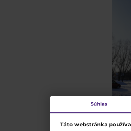
Súhlas
Táto webstránka používa