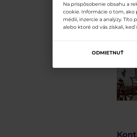
Na prispôsobenie obsahu a rek
cookie. Informácie o tom, ako
médií, inzercie a analýzy. Tít
alebo ktoré od vás získali, keď 
ODMIETNUŤ
Kont