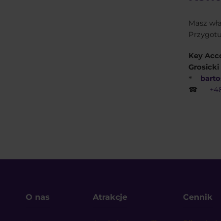
Masz wła
Przygotu
Key Acco
Grosicki
barto
*
☎
+48
O nas
Atrakcje
Cennik