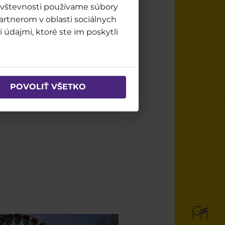
návštevnosti používame súbory
artnerom v oblasti sociálnych
 údajmi, ktoré ste im poskytli
POVOLIŤ VŠETKO