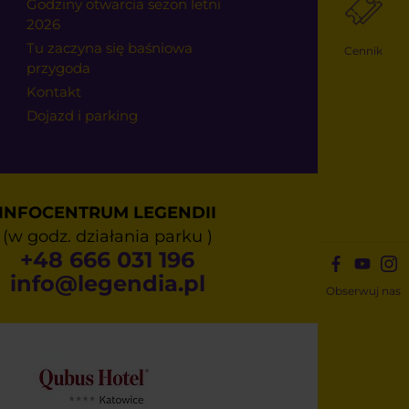
Godziny otwarcia sezon letni
2026
Tu zaczyna się baśniowa
Cennik
przygoda
Kontakt
Dojazd i parking
INFOCENTRUM LEGENDII
(w godz. działania parku )
+48 666 031 196
info@legendia.pl
Obserwuj nas