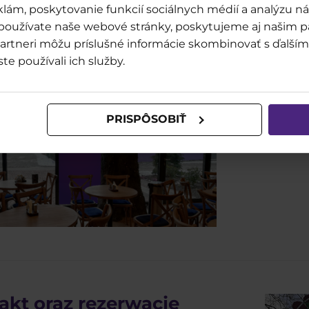
lám, poskytovanie funkcií sociálnych médií a analýzu 
 používate naše webové stránky, poskytujeme aj našim p
o partneri môžu príslušné informácie skombinovať s ďalšími
ste používali ich služby.
PRISPÔSOBIŤ
akt oraz rezerwacje