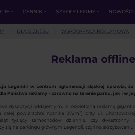
KCJE
CENNIK
SZKOŁY I FIRMY
NOWOŚCI 
MY
DLA BIZNESU
WSPÓŁPRACA REKLAMOWA
Reklama offlin
cja Legendii w centrum aglomeracji śląskiej sprawia, że
dla Państwa reklamy - zarówno na terenie parku, jak i w j
wa dyspozycji oddajemy m. in. oświetloną reklamę gigant 
2
 całej powierzchni nośnika 372m
) przy ul. Chorzowskie
iesiąt tysięcy samochodów dziennie, czy dwustronny,
cy się na parkingu głównym Legendii, czyli na skrzyżowaniu u