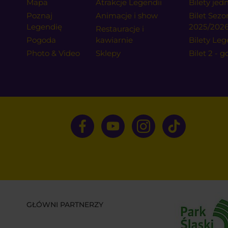
Mapa
Atrakcje Legendii
Bilety je
Poznaj
Animacje i show
Bilet Sez
Legendię
2025/202
Restauracje i
Pogoda
kawiarnie
Bilety Leg
Photo & Video
Sklepy
Bilet 2 - 
GŁÓWNI PARTNERZY