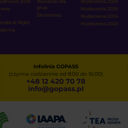
dnodniowe 2026
Wycieczki dla
Wydarzenia 2026
grup
onowy
Wydarzenia 2025
6
Dla biznesu
Wydarzenia 2024
endia at Night
Wydarzenia 2023
godzinny
Infolinia GOPASS
(czynna codziennie od 8:00 do 16:00)
+48 12 420 70 78
info@gopass.pl