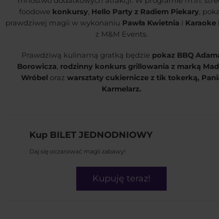
mnóstwo dodatkowych atrakcji. W programie m.in. stre
foodowe
konkursy
,
Hello Party z Radiem Piekary
, pok
prawdziwej magii w wykonaniu
Pawła Kwietnia
i
Karaoke 
z M&M Events.
Prawdziwą kulinarną gratką będzie
pokaz BBQ Adam
Borowicza
,
rodzinny konkurs grillowania z marką Mad
Wróbel
oraz
warsztaty cukiernicze z tik tokerką, Pani
Karmelarz.
Kup BILET JEDNODNIOWY
Daj się oczarować magii zabawy!
Kupuję teraz!