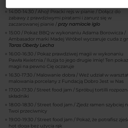
Taras Oberży Lecha
14:00-14:30 / Ahoj! Piracki rejs w pianie / Dołącz do
zabawy z prawdziwymi piratami i zanurz się w
zaczarowanej pianie /
przy namiocie iglo
15:00 / Pokaz BBQ w wykonaniu Adama Borowicza /
Ambasador marki Madej Wróbel wyczaruje cuda z gril
Taras Oberży Lecha
16:00-16:30 / Pokaz prawdziwej magii w wykonaniu
Pawła Kwietnia / Iluzja to jego drugie imię! Ten poka
magii na pewno Cię oczaruje
16:30-17:30 / Malowanie dobra / Weź udział w warszt
malowania porcelany z Fundacją Dobro Jest w Nas
17:00-17:30 / Street food jam / Spróbuj tortilli rozpozna
składniki
18:00-18:30 / Street food jam / Zjedz ramen szybciej n
Twoi przeciwnicy
19:00-19:30 / Street food jam / Pokaż, że potrafisz zjeś
hot doga bez użycia rąk