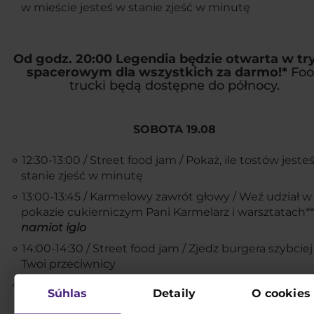
w mieście jesteś w stanie zjeść w minutę
Od godz. 20:00 Legendia będzie otwarta w tr
spacerowym dla wszystkich za darmo!*
Foo
trucki będą dostępne do północy.
SOBOTA 19.08
12:30-13:00 / Street food jam / Pokaż, ile tostów jeste
stanie zjeść w minutę
13:00-13:45 / Karmelowy zawrót głowy / Weź udział w
pokazie cukierniczym Pani Karmelarz i warsztatach**
namiot iglo
14:00-14:30 / Street food jam / Zjedz burgera szybciej
Twoi przeciwnicy
15:00-15:45 / Karmelowy zawrót głowy / Weź udział w
Súhlas
Detaily
O cookies
pokazie cukierniczym Pani Karmelarz i warsztatach**