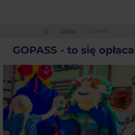
CENÍK
GOPASS
Čeština
GOPASS - to się opłaca