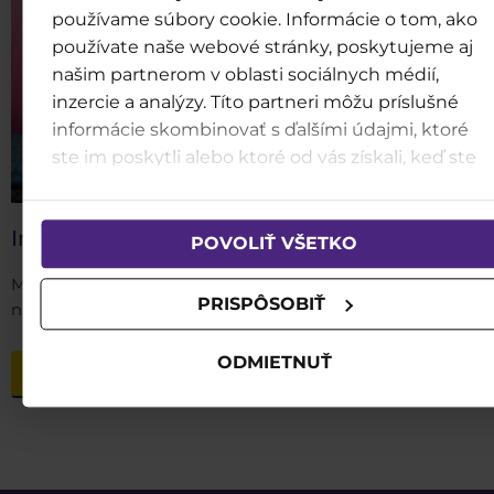
používame súbory cookie. Informácie o tom, ako
používate naše webové stránky, poskytujeme aj
našim partnerom v oblasti sociálnych médií,
inzercie a analýzy. Títo partneri môžu príslušné
informácie skombinovať s ďalšími údajmi, ktoré
ste im poskytli alebo ktoré od vás získali, keď ste
používali ich služby.
Infolinia GOPASS
POVOLIŤ VŠETKO
Masz pytania dotyczące programu GOPASS? Zadzwoń lub
PRISPÔSOBIŤ
napisz!
ODMIETNUŤ
DOWIEDZ SIĘ WIĘCEJ!