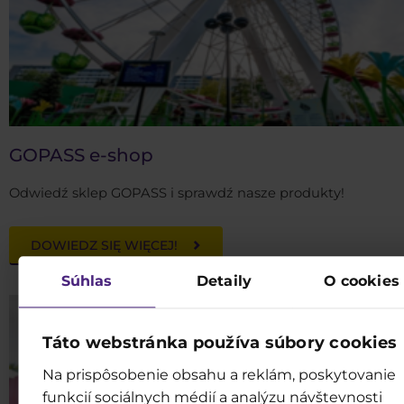
GOPASS e-shop
Odwiedź sklep GOPASS i sprawdź nasze produkty!
DOWIEDZ SIĘ WIĘCEJ!
Súhlas
Detaily
O cookies
Táto webstránka používa súbory cookies
Na prispôsobenie obsahu a reklám, poskytovanie
funkcií sociálnych médií a analýzu návštevnosti