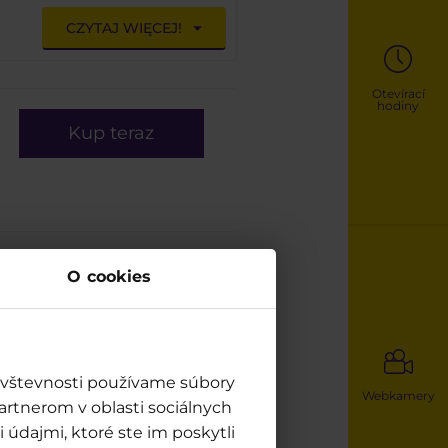
CZYTAJ WIĘCEJ!
Otevírací
hodiny
Kup teraz
O cookies
návštevnosti používame súbory
Webkamery
artnerom v oblasti sociálnych
 údajmi, ktoré ste im poskytli