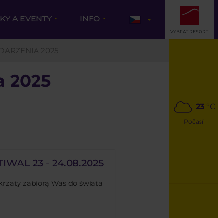
KY A EVENTY
INFO
VYBRAT RESORT
ARZENIA 2025
a 2025
23
°C
Počasí
WAL 23 - 24.08.2025
Skrzaty zabiorą Was do świata