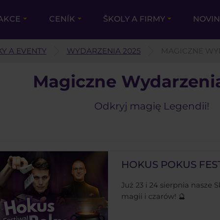
AKCE
CENÍK
ŠKOLY A FIRMY
NOVIN
Y A EVENTY
WYDARZENIA 2025
MAGICZNE WYD
Magiczne Wydarzeni
Odkryj magię Legendii!
HOKUS POKUS FESTI
Już 23 i 24 sierpnia nasze 
magii i czarów! 🔮