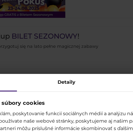
Kup
BILET SEZONOWY
!
przygotuj się na lato pełne magicznej zabawy
Detaily
 súbory cookies
lám, poskytovanie funkcií sociálnych médií a analýzu 
 používate naše webové stránky, poskytujeme aj našim p
o partneri môžu príslušné informácie skombinovať s ďalšími