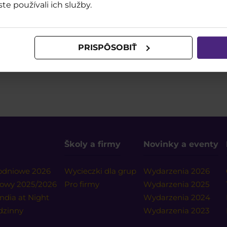
ste používali ich služby.
PRISPÔSOBIŤ
Školy a firmy
Novinky a eventy
nodniowe 2026
Wycieczki dla grup
Wydarzenia 2026
nowy 2025/2026
Pro firmy
Wydarzenia 2025
ndia at Night
Wydarzenia 2024
odzinny
Wydarzenia 2023