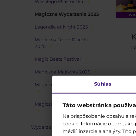
Wesołego Miasteczka
Magiczne Wydarzenia 2025
Legendia at Night 2025
Magiczny Dzień Dziecka
2025
I 
Magic Beats Festival
Magiczna Majówka 2025
Súhlas
Magiczna Wielkanoc 2025
Magiczne Walentynki 2025
Táto webstránka používa
Na prispôsobenie obsahu a rek
cookie. Informácie o tom, ako
Wydarzenia 2024
médií, inzercie a analýzy. Tít