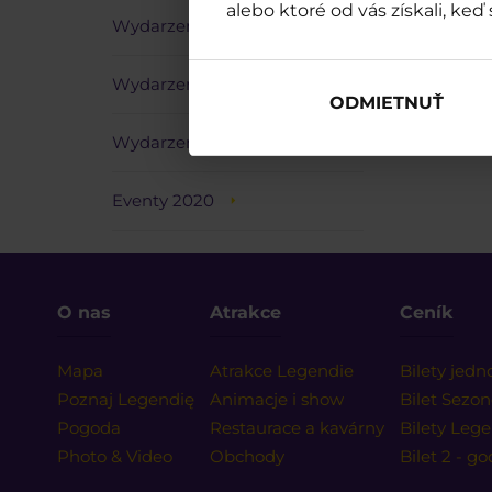
alebo ktoré od vás získali, keď 
Wydarzenia 2023
Wydarzenia 2022
ODMIETNUŤ
Wydarzenia 2021
Eventy 2020
O nas
Atrakce
Ceník
Mapa
Atrakce Legendie
Bilety jed
Poznaj Legendię
Animacje i show
Bilet Sezo
Pogoda
Restaurace a kavárny
Bilety Lege
Photo & Video
Obchody
Bilet 2 - g