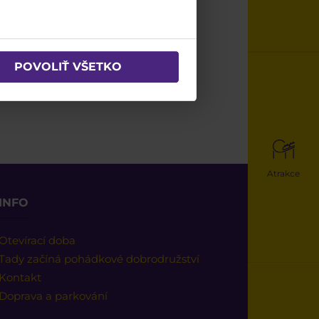
POVOLIŤ VŠETKO
Atrakce
INFO
Otevírací doba
Tady začíná pohádkové dobrodružství
Kontakt
Doprava a parkování