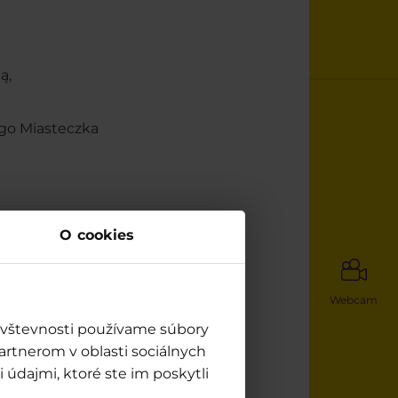
ą,
ego Miasteczka
O cookies
ła?
Webcam
návštevnosti používame súbory
artnerom v oblasti sociálnych
 údajmi, ktoré ste im poskytli