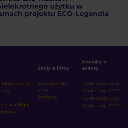
ielokrotnego użytku w
amach projektu ECO-Legendia
Novinky a
Školy a firmy
eventy
dnodniowe 2026
Wycieczki dla
Wydarzenia 2026
grup
onowy
Wydarzenia 2025
6
Pre firmy
Wydarzenia 2024
endia at Night
Wydarzenia 2023
godzinny