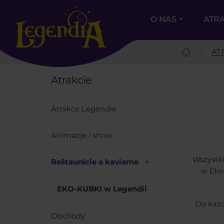
O NAS
ATR
AT
Atrakcie
Atrakce Legendie
Animacje i show
Wszystk
Reštaurácie a kaviarne
w Eko
EKO-KUBKI w Legendii
Do każd
Obchody