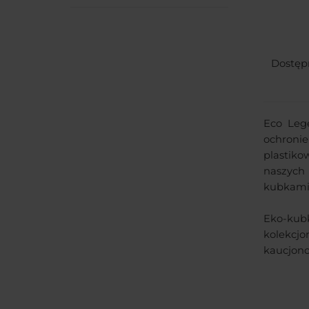
Dostępn
Eco Lege
ochroni
plastik
naszych
kubkami 
Eko-kubk
kolekcj
kaucjono