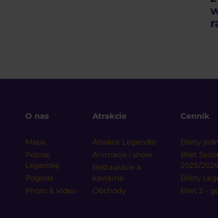
w
r
O nas
Atrakcie
Cenník
Mapa
Atrakce Legendie
Bilety je
Poznaj
Animacje i show
Bilet Sez
Legendię
2025/202
Reštaurácie a
Pogoda
kaviarne
Bilety Leg
Photo & Video
Obchody
Bilet 2 - 