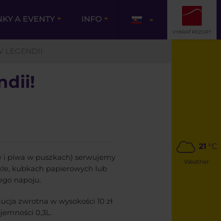
NKY A EVENTY
INFO
VYBRAŤ REZORT
W LEGENDII
dii!
21
°C
w i piwa w puszkach) serwujemy
Weather
kle, kubkach papierowych lub
ego napoju.
cja zwrotna w wysokości 10 zł
jemności 0,3L.