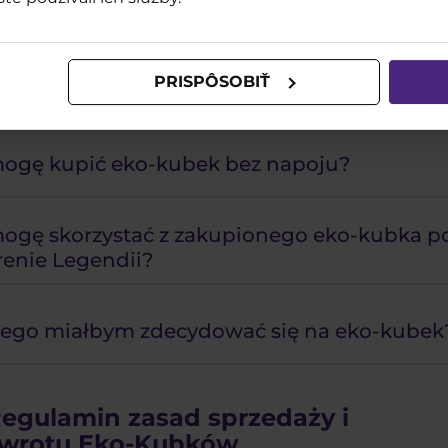
m zrobić, aby zwrócono mi kaucję?
PRISPÔSOBIŤ
łbym zatrzymać eko-kubek i co dalej?
mogę kupić eko-kubek bez napoju?
mogę skorzystać z zakupionego eko-kubka 
renie Legendii?
zego miałbym zdecydować się na eko-kubek
egulamin zasad sprzedaży i
wrotu Eko-Kubków