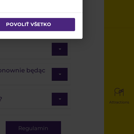
POVOLIŤ VŠETKO
ponownie będąc
?
Attractions
Regulamin