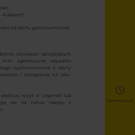
isko
- Kubkach!
ości od oferty gastronomicznej
zania rozwiązań sprzyjających
k m.in. ograniczanie odpadów
itego wyeliminowania z oferty
zowych i zastąpienie ich eko-
e podczas wizyt w Legendii lub
Opening hours
ując się na zakup napoju z
o.
: