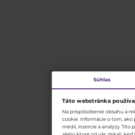
Súhlas
Táto webstránka používa
Jak w
Na prispôsobenie obsahu a rek
cookie. Informácie o tom, ako
médií, inzercie a analýzy. Tít
alebo ktoré od vás získali, keď 