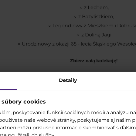
z Lechem,
z Bazyliszkiem,
Legendiowy z Mieszkiem i Dobrusi
z Doliną Jagi
Urodzinowy z okazji 65 - lecia Śląskiego Wesoł
Zbierz całą kolekcję!
Detaily
EKO-KUBKI - jak to dzia
 súbory cookies
ejść w posiadanie eko-kubka?
lám, poskytovanie funkcií sociálnych médií a analýzu 
 používate naše webové stránky, poskytujeme aj našim p
o partneri môžu príslušné informácie skombinovať s ďalšími
ste používali ich služby.