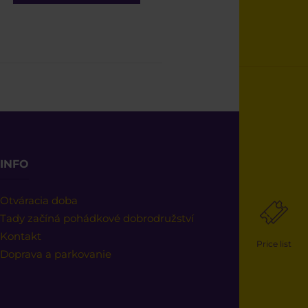
INFO
Otváracia doba
Tady začíná pohádkové dobrodružství
Kontakt
Price list
Doprava a parkovanie