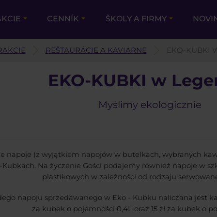
AKCIE
CENNÍK
ŠKOLY A FIRMY
NOVI
RAKCIE
REŠTAURÁCIE A KAVIARNE
EKO-KUBKI 
EKO-KUBKI w Legen
Myślimy ekologicznie
ie napoje (z wyjątkiem napojów w butelkach, wybranych ka
-Kubkach. Na życzenie Gości podajemy również napoje w sz
plastikowych w zależności od rodzaju serwowan
ego napoju sprzedawanego w Eko - Kubku naliczana jest kau
za kubek o pojemności 0,4L oraz 15 zł za kubek o po