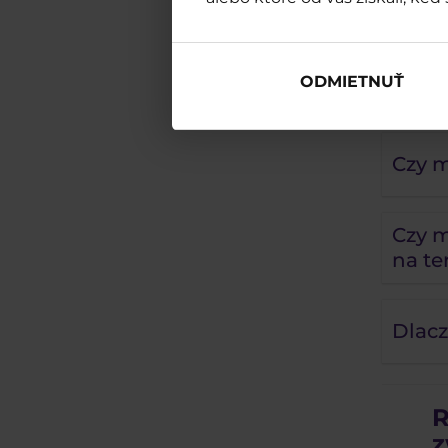
Co ma
ODMIETNUŤ
Chcia
Czy 
Czy 
na te
Dlac
R
z