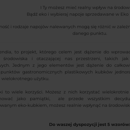
I Ty możesz mieć realny wpływ na środow
Bądź eko i wybieraj napoje sprzedawane w Eko 
ość i rodzaje napojów nalewanych mogą się różnić w zależn
danego punktu.
ndia, to projekt, którego celem jest dążenie do wprowad
e środowiska i otaczającej nas przestrzeni, takich ja
owych. Jednym z jego elementów jest dążenie do całkow
 punktów gastronomicznych plastikowych kubków jednora
wielokrotnego użytku.
i to wiele korzyści. Możesz z nich korzystać wielokrotni
onować jako pamiątki, ale przede wszystkim decyd
wanym eko-kubkiem, możesz realnie wpłynąć na środowisk
Do waszej dyspozycji jest 5 wzorów