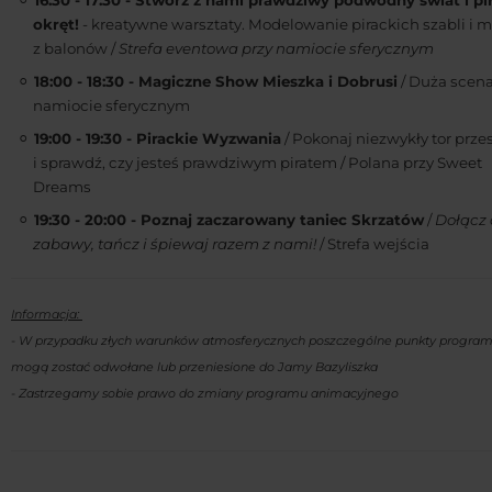
16:30 - 17:30 - Stwórz z nami prawdziwy podwodny świat i pi
okręt!
- kreatywne warsztaty. Modelowanie pirackich szabli i m
z balonów /
Strefa eventowa przy namiocie sferycznym
18:00 - 18:30 - Magiczne Show Mieszka i Dobrusi
/ Duża scena
namiocie sferycznym
19:00 - 19:30 - Pirackie Wyzwania
/ Pokonaj niezwykły tor prze
i sprawdź, czy jesteś prawdziwym piratem / Polana przy Sweet
Dreams
19:30 - 20:00 - Poznaj zaczarowany taniec Skrzatów
/
Dołącz
zabawy, tańcz i śpiewaj razem z nami!
/ Strefa wejścia
Informacja:
- W przypadku złych warunków atmosferycznych poszczególne punkty progra
mogą zostać odwołane lub przeniesione do Jamy Bazyliszka
- Zastrzegamy sobie prawo do zmiany programu animacyjnego