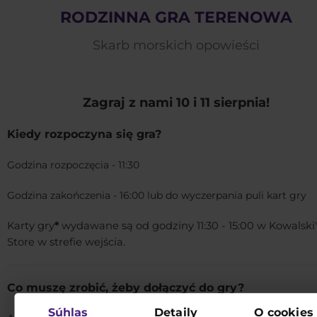
RODZINNA GRA TERENOWA
Skarb morskich opowieści
Zagraj z nami 10 i 11 sierpnia!
Kiedy rozpoczyna się gra?
Godzina rozpoczęcia - 11:30
Godzina zakończenia - 16:00 lub do wyczerpania puli kart gry
Karty gry
*
wydawane są od godziny 11:30 - 15:00 w Kowalski'
Store w strefie wejścia.
Co muszę zrobić, żeby dołączyć do gry?
Súhlas
Detaily
O cookies