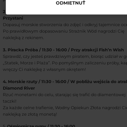
ODMIETNUŤ
2. Tajemnice oceanu / 11:30 - 16:00 / Taras przy Pirackiej
Przystani
Dopasuj morskie stworzenia do zdjęć i odkryj tajemnice oc
Po prawidłowym dopasowaniu Strażnik Wód nagrodzi Cię
naklejką z rekinem.
3. Piracka Próba / 11:30 - 16:00 / Przy atrakcji Fish’n Wish
Sprawdź, czy jesteś prawdziwym piratem, biorąc udział w g
„Statek, Morze i Plaża”. Po pomyślnym zaliczeniu próby, ka
wręczy Ci naklejkę z własnym okrętem!
4. Morskie rzuty / 11:30 - 16:00 / W pobliżu wejścia do atra
Diamond River
Rzuć monetami do celu, starając się trafić do diamentowej
taczki!
Za każde celne trafienie, Wodny Opiekun Złota nagrodzi Ci
naklejką ze złotą monetą!
5.
Ośmiornicze rymy / 11:30 - 16:00