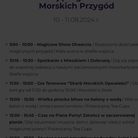
Morskich Przygód
10 - 11.08.2024 r.
9:50 - 10:00 - Magiczne Show Otwarcia
/
Rozpocznij dzień peł
magicznych przygód
/ Mała scena w strefie wejścia.
10:15 - 10:30 - Spotkanie z Mieszkiem i Dobrusią
/
Daj się zapr
do wspólnej zabawy z naszymi zaczarowanymi mieszkańcam
Strefa wejścia
11:30 - 15:00 - Gra Terenowa “Skarb Morskich Opowieści”
/ O
kart gry od 11:30 do godziny 15:00 / Kowalski's Store
15:00 - 15:30
-
Wielka piracka bitwa na balony z wodą
/ Weź w
balon z wodą i zmocz przeciwników /
Polana przy Tea Cups
15:30 - 15:45 - Czas na Piana Party! Zatańcz w zaczarowanej
pianie
/
Daj się ponieść muzyce, tańcz, śpiewaj i skacz wśród
magicznej piany!
/ Polana przy Tea Cups