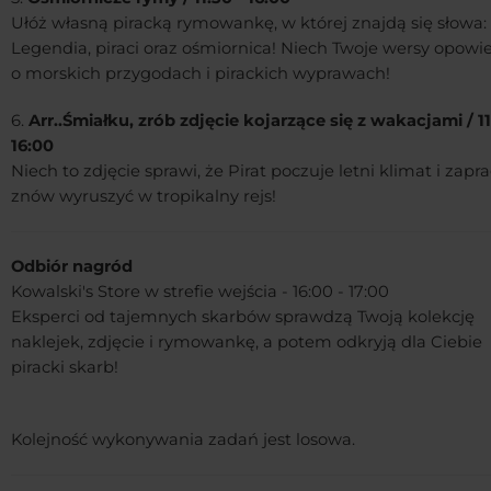
Ułóż własną piracką rymowankę, w której znajdą się słowa:
Legendia, piraci oraz ośmiornica! Niech Twoje wersy opowi
o morskich przygodach i pirackich wyprawach!
6.
Arr..Śmiałku, zrób zdjęcie kojarzące się z wakacjami / 11
16:00
Niech to zdjęcie sprawi, że Pirat poczuje letni klimat i zapr
znów wyruszyć w tropikalny rejs!
Odbiór nagród
Kowalski's Store w strefie wejścia - 16:00 - 17:00
Eksperci od tajemnych skarbów sprawdzą Twoją kolekcję
naklejek, zdjęcie i rymowankę, a potem odkryją dla Ciebie
piracki skarb!
Kolejność wykonywania zadań jest losowa.