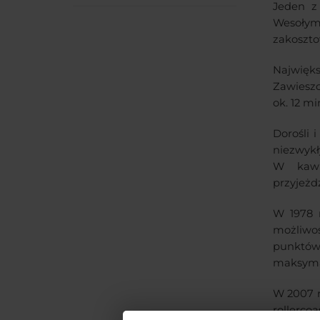
Jeden z
Wesołym 
zakoszto
Najwięks
Zawieszo
ok. 12 mi
Dorośli 
niezwykł
W kawia
przyjeżd
W 1978 r
możliwoś
punktów
maksymal
W 2007 r
rollerc