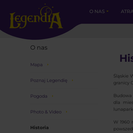
O NAS
ATR
LEGENDIA
O nas
Hi
Mapa
Śląskie 
Poznaj Legendię
granicy 
Budowa W
Pogoda
dla mie
lunapark
Photo & Video
W 1960 r
Historia
powszedn