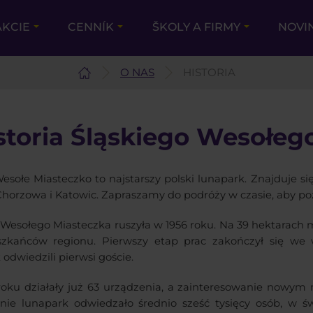
AKCIE
CENNÍK
ŠKOLY A FIRMY
NOVI
O NAS
HISTORIA
storia Śląskiego Wesołeg
Wesołe Miasteczko to najstarszy polski lunapark. Znajduje si
Chorzowa i Katowic. Zapraszamy do podróży w czasie, aby poz
esołego Miasteczka ruszyła w 1956 roku. Na 39 hektarach 
szkańców regionu. Pierwszy etap prac zakończył się we 
 odwiedzili pierwsi goście.
oku działały już 63 urządzenia, a zainteresowanie nowym
ie lunapark odwiedzało średnio sześć tysięcy osób, w świę