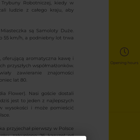
Trybuny Robotniczej, kiedy w
li ludzie z całego kraju, aby
o Miasteczka są Samoloty Duże.
 55 km/h, a podniebny lot trwa
a”, oferującą aromatyczna kawę i
Opening hours
oich przyszłych współmałżonków.
iały zawieranie znajomości
niec lat 80.
a Flower). Nasi goście dostali
ziś jest to jeden z najlepszych
w wysokości i może pomieścić
lsce.
a przyjechał pierwszy w Polsce
 roku zakupiono 26 karuzel od