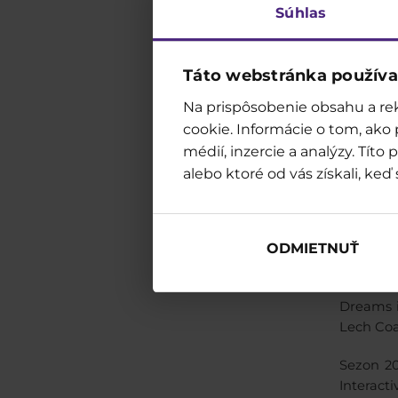
duńskie
Súhlas
Kultury 
Obecnie
Táto webstránka používa
2015 ro
Na prispôsobenie obsahu a rek
następny
z nową a
cookie. Informácie o tom, ako
Skarbnik
médií, inzercie a analýzy. Tít
alebo ktoré od vás získali, keď 
30 marca
park tem
tylko d
kulturow
ODMIETNUŤ
Sezon 20
Dreams i
Lech Coa
Sezon 20
Interact