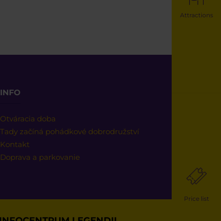
Attractions
INFO
Otváracia doba
Tady začíná pohádkové dobrodružství
Kontakt
Doprava a parkovanie
Price list
INFOCENTRUM LEGENDII