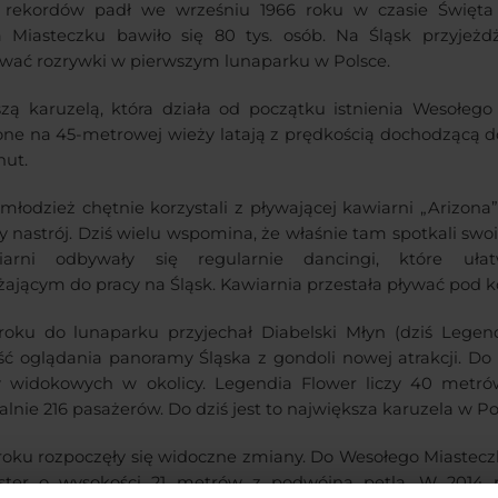
 rekordów padł we wrześniu 1966 roku w czasie Święta 
Miasteczku bawiło się 80 tys. osób. Na Śląsk przyjeżdża
wać rozrywki w pierwszym lunaparku w Polsce.
zą karuzelą, która działa od początku istnienia Wesołeg
ne na 45-metrowej wieży latają z prędkością dochodzącą do
nut.
i młodzież chętnie korzystali z pływającej kawiarni „Arizon
y nastrój. Dziś wielu wspomina, że właśnie tam spotkali sw
rni odbywały się regularnie dancingi, które ułatw
żającym do pracy na Śląsk. Kawiarnia przestała pływać pod ko
oku do lunaparku przyjechał Diabelski Młyn (dziś Legendi
ć oglądania panoramy Śląska z gondoli nowej atrakcji. Do d
 widokowych w okolicy. Legendia Flower liczy 40 metró
nie 216 pasażerów. Do dziś jest to największa karuzela w Po
oku rozpoczęły się widoczne zmiany. Do Wesołego Miasteczk
oaster o wysokości 21 metrów z podwójna pętlą. W 2014