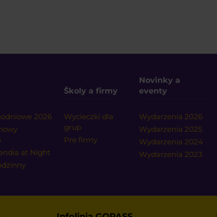
Novinky a
Školy a firmy
eventy
dnodniowe 2026
Wycieczki dla
Wydarzenia 2026
grup
onowy
Wydarzenia 2025
6
Pre firmy
Wydarzenia 2024
endia at Night
Wydarzenia 2023
godzinny
Infolinia GOPASS