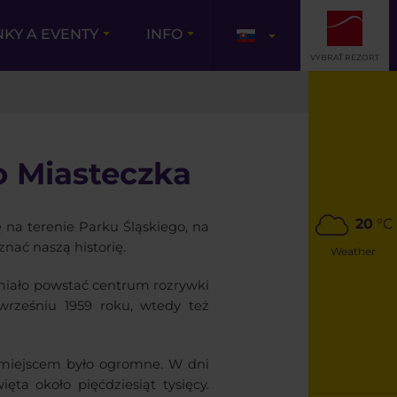
NKY A EVENTY
INFO
VYBRAŤ REZORT
o Miasteczka
20
°C
ę na terenie Parku Śląskiego, na
nać naszą historię.
Weather
miało powstać centrum rozrywki
wrześniu 1959 roku, wtedy też
 miejscem było ogromne. W dni
ta około pięćdziesiąt tysięcy.