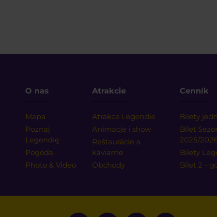
O nas
Atrakcie
Cenník
Mapa
Atrakce Legendie
Bilety je
Poznaj
Animacje i show
Bilet Sez
Legendię
2025/202
Reštaurácie a
Pogoda
kaviarne
Bilety Leg
Photo & Video
Obchody
Bilet 2 - 