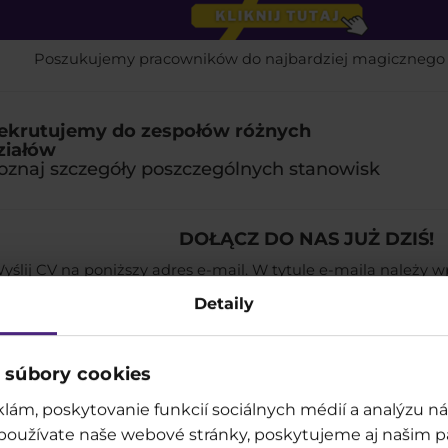
Poszukujemy pracowników do najbardziej magicznego 
ekrutujemy do zespołów różnych
ziałów
oznaj szczegóły poszczególnych stanowisk
DOŁĄCZ DO NAS JUŻ DZIŚ!
yślij CV na poniższy adres e-mail. W tytule e-maila należy wp
resowany. Prosimy o dodanie w CV odpowiedniej klauzuli do
Detaily
osobowych.
rekrutacja.legendia@tmr.sk
 súbory cookies
lám, poskytovanie funkcií sociálnych médií a analýzu 
 používate naše webové stránky, poskytujeme aj našim p