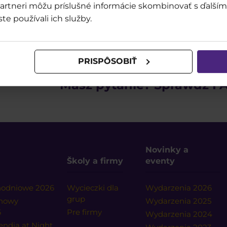
o partneri môžu príslušné informácie skombinovať s ďalšími
ste používali ich služby.
PRISPÔSOBIŤ
Masz pytanie? Sprawdź FA
Novinky a
Školy a firmy
eventy
dnodniowe 2026
Wycieczki dla
Wydarzenia 2026
grup
onowy
Wydarzenia 2025
6
Pre firmy
Wydarzenia 2024
endia at Night