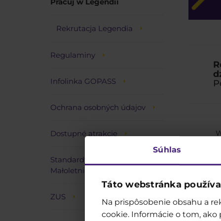
Pracuj w Legendii
Rekrutacja Legendia
Regulaminy
R
d
Infolinka GOPASS
P
Ochrana osobných údajov
Dostupné atrakcje
W
zainte
Súhlas
Standardy Ochrony
Małoletnich
Táto webstránka používa
ZUS
Na prispôsobenie obsahu a rek
cookie. Informácie o tom, ako