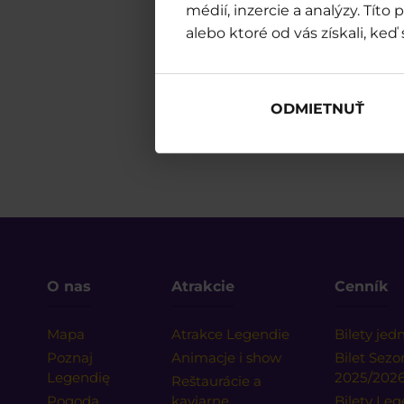
médií, inzercie a analýzy. Tít
alebo ktoré od vás získali, keď 
ODMIETNUŤ
O nas
Atrakcie
Cenník
Mapa
Atrakce Legendie
Bilety je
Poznaj
Animacje i show
Bilet Sez
Legendię
2025/202
Reštaurácie a
Pogoda
kaviarne
Bilety Leg