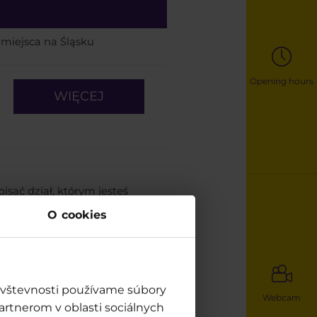
miejsca na Śląsku
Opening hours
WIĘCEJ
isać dział, którym jesteś
tyczącej przetwarzania danych
O cookies
návštevnosti používame súbory
Webcam
artnerom v oblasti sociálnych