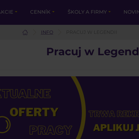
AKCIE
CENNÍK
ŠKOLY A FIRMY
NOVI
INFO
PRACUJ W LEGENDII
Pracuj w Legend