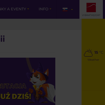
NKY A EVENTY
INFO
VYBRAŤ REZORT
ii
15
°C
Weather