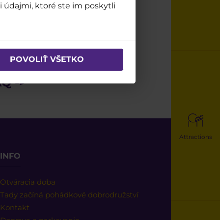
 údajmi, ktoré ste im poskytli
POVOLIŤ VŠETKO
Q ->
Attractions
INFO
Otváracia doba
Tady začíná pohádkové dobrodružství
Kontakt