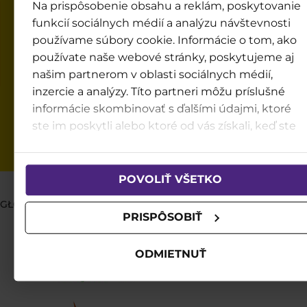
Na prispôsobenie obsahu a reklám, poskytovanie
Infolinia GOPASS
funkcií sociálnych médií a analýzu návštevnosti
(czynna codziennie od 8:00 do 16:00)
používame súbory cookie. Informácie o tom, ako
+48 12 420 70 78
používate naše webové stránky, poskytujeme aj
info@gopass.pl
našim partnerom v oblasti sociálnych médií,
inzercie a analýzy. Títo partneri môžu príslušné
INFOCENTRUM LEGENDII
informácie skombinovať s ďalšími údajmi, ktoré
(w godz. działania parku )
ste im poskytli alebo ktoré od vás získali, keď ste
+48 666 031 196
používali ich služby.
info@legendia.pl
POVOLIŤ VŠETKO
GŁÓWNI PARTNERZY
PRISPÔSOBIŤ
ODMIETNUŤ