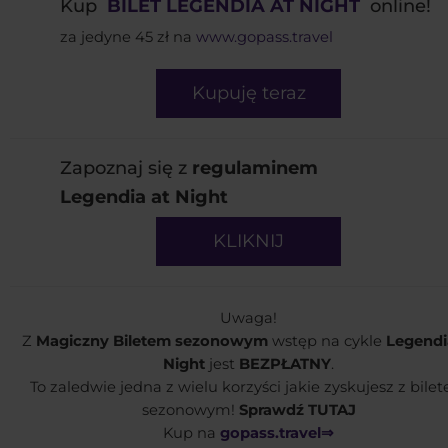
Kup
BILET LEGENDIA AT NIGHT
online!
za jedyne 45 zł na
www.gopass.travel
Kupuję teraz
Zapoznaj się z
regulaminem
Legendia at Night
KLIKNIJ
Uwaga!
Z
Magiczny Biletem sezonowym
wstęp na cykle
Legendi
Night
jest
BEZPŁATNY
.
To zaledwie jedna z wielu korzyści jakie zyskujesz z bile
sezonowym!
Sprawdź TUTAJ
Kup na
gopass.travel⇒