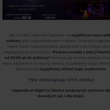
Jak co roku Legendia zaprasza na
wyjątkowe noce peł
zabawy
pod rozgwieżdźonym niebem. Podczas Legendia
Night masz niepowtarzalną okazję odkrycia innego obli
naszego parku po zmroku.
Podczas każdej z edycji bawim
od 20:00 aż do północy!
Mieniące się światła atrakcji, mu
która wprawia w taneczny nastrój, to zaledwie część elem
które tworzą
wyjątkowy klimat tego wydarzenia
.
*Nie obowiązuje limit wieku!
Legendia at Night to idealna propozycja zarówno dl
dorosłych jak i dla dzieci.