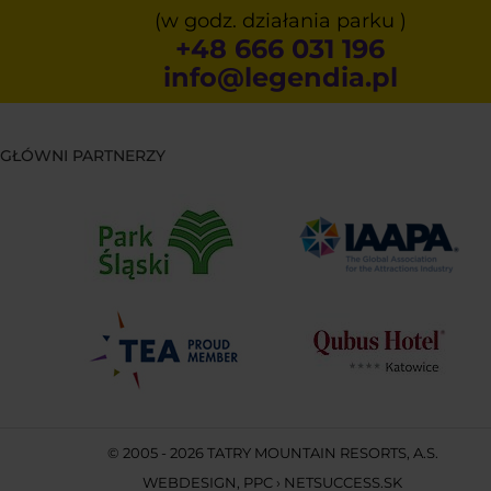
(w godz. działania parku )
+48 666 031 196
info@legendia.pl
GŁÓWNI PARTNERZY
© 2005 - 2026 TATRY MOUNTAIN RESORTS, A.S.
WEBDESIGN
,
PPC
›
NETSUCCESS.SK