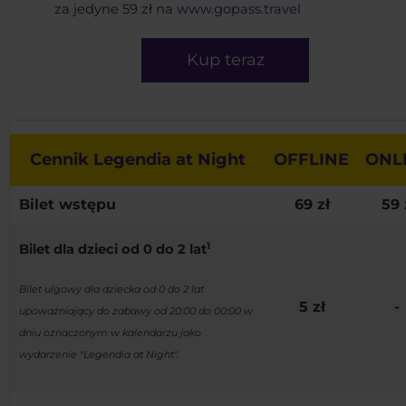
za jedyne 59 zł na
www.gopass.travel
Kup teraz
Cennik Legendia at Night
OFFLINE
ONL
Bilet wstępu
69 zł
59 
1
Bilet dla dzieci od 0 do 2 lat
Bilet ulgowy dla dziecka od 0 do 2 lat
5 zł
-
upoważniający do zabawy od 20:00 do 00:00 w
dniu oznaczonym w kalendarzu jako
wydarzenie "Legendia at Night".