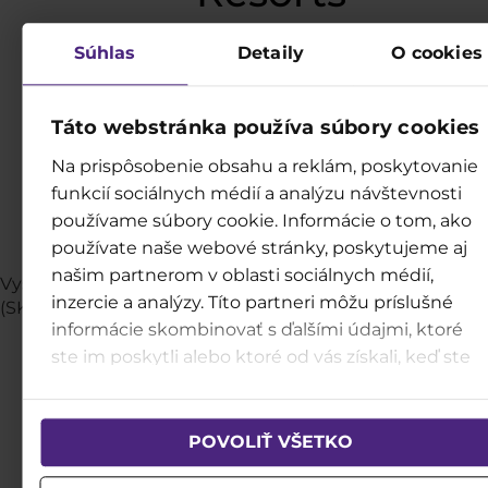
Súhlas
Detaily
O cookies
Táto webstránka používa súbory cookies
Na prispôsobenie obsahu a reklám, poskytovanie
funkcií sociálnych médií a analýzu návštevnosti
používame súbory cookie. Informácie o tom, ako
používate naše webové stránky, poskytujeme aj
našim partnerom v oblasti sociálnych médií,
Vysoké Tatry (SK)
Vysoké Tatry
Tatralandia (SK)
Tatraland
inzercie a analýzy. Títo partneri môžu príslušné
(SK)
informácie skombinovať s ďalšími údajmi, ktoré
ste im poskytli alebo ktoré od vás získali, keď ste
používali ich služby.
POVOLIŤ VŠETKO