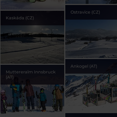
Ostravice (CZ)
Kaskáda (CZ)
Ankogel (AT)
Muttereralm Innsbruck
(AT)