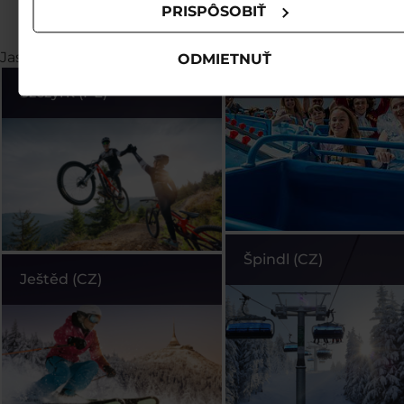
PRISPÔSOBIŤ
Bešeňová (SK)
Bešeňová 
Jasná (SK)
Jasná (SK)
ODMIETNUŤ
Legendia (PL)
Szczyrk (PL)
Špindl (CZ)
Ještěd (CZ)